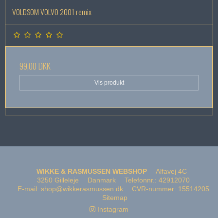
VOLDSOM VOLVO 2001 remix
99,00 DKK
Vis produkt
WIKKE & RASMUSSEN WEBSHOP
Alfavej 4C
3250 Gilleleje
Danmark
Telefonnr.
:
42912070
E-mail
:
shop@wikkerasmussen.dk
CVR-nummer
:
15514205
Sitemap
Instagram